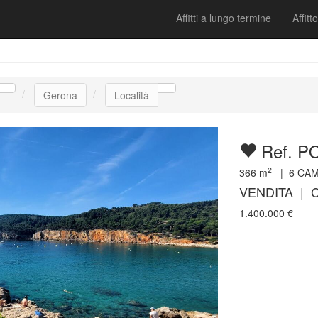
Affitti a lungo termine
Affitto
Gerona
Località
Ref. P
2
366
m
|
6
CAM
VENDITA | C
1.400.000
€