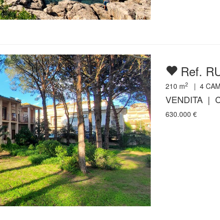
Ref. R
2
210
m
|
4
CAM
VENDITA | C
630.000
€