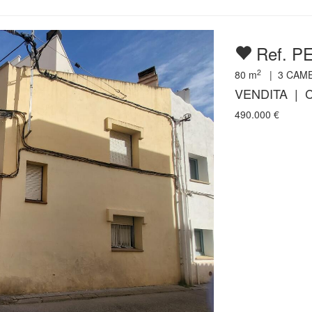
Ref. P
2
80
m
|
3
CAM
VENDITA | C
490.000
€