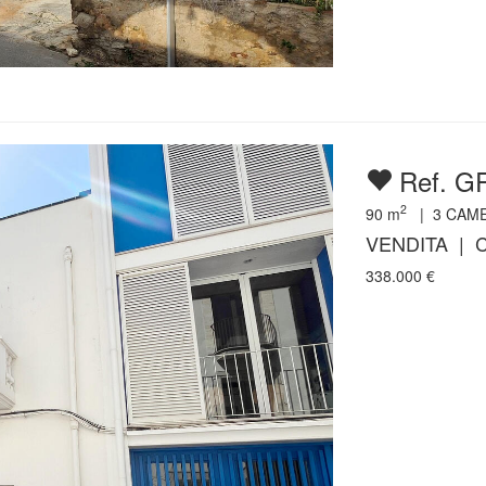
Ref. G
2
90
m
|
3
CAM
VENDITA | C
338.000
€