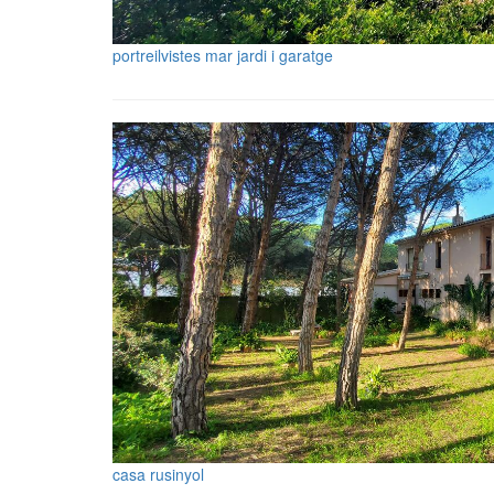
portreilvistes mar jardi i garatge
casa rusinyol