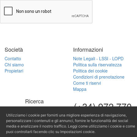
Società
Informazioni
Contatto
Note Legali - LSSI - LOPD
Chi siamo
Politica sulla riservatezza
Propietari
Politica dei cookie
Condizioni di prenotazione
Come ti riservi
Mappa
Ricerca
(+34) 972 770
Cerca alloggi per riferimento
168
Utilizziamo i cookie per fornirti una migliore esperienza di navigazione,
personalizzare i contenuti e gli annunci, fornire le funzionalità dei social
(+34) 616 966
media e analizzare il nostro traffico. Leggi come utilizziamo i cookie e come
puoi controllarli facendo clic su Impostazioni cookie.
682