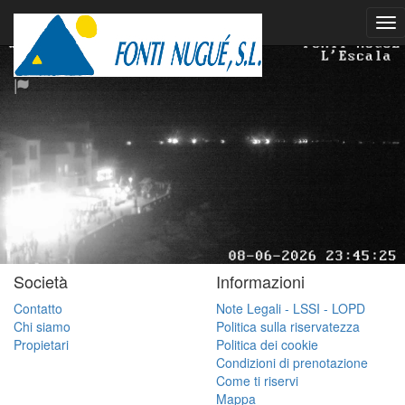
Società
Informazioni
Contatto
Note Legali - LSSI - LOPD
Chi siamo
Politica sulla riservatezza
Propietari
Politica dei cookie
Condizioni di prenotazione
Come ti riservi
Mappa