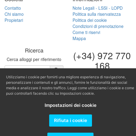
Contatto
Note Legali - LSSI - LOPD
Chi siamo
Politica sulla riservatezza
Propietari
Politica dei cookie
Condizioni di prenotazione
Come ti riservi
Mappa
Ricerca
(+34) 972 770
Cerca alloggi per riferimento
168
(+34) 616 966
Utilizziamo i cookie per fornirti una migliore esperienza di navigazione,
682
personalizzare i contenuti e gli annunci, fornire le funzionalità dei social
media e analizzare il nostro traffico. Leggi come utilizziamo i cookie e come
puoi controllarli facendo clic su Impostazioni cookie.
fontinugue@fontinugue.c
Producido por
Impostazioni dei cookie
Rifiuta i cookie