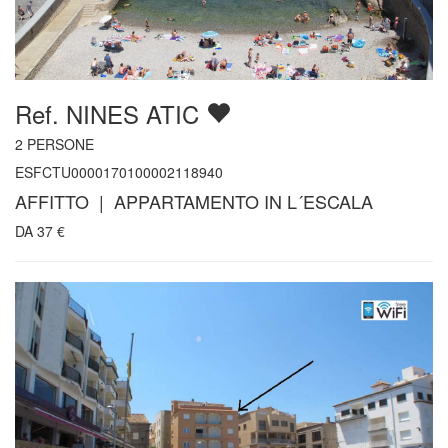
Ref. NINES ATIC
2
PERSONE
ESFCTU0000170100002118940
AFFITTO | APPARTAMENTO IN L´ESCALA
DA
37
€