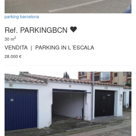
parking barcelona
Ref. PARKINGBCN
2
30
m
VENDITA | PARKING IN L´ESCALA
28.000
€