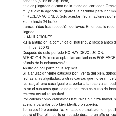
sábanas (si las ha alquilado)
déjelas plegadas encima de la mesa del comedor. Gracias
muy sucio; la agencia se guarda la garantía para indemniz
4. RECLAMACIONES: Solo aceptan reclamaciones por escrit
etc...) hasta 24 horas
transcurridas tras recepción de llaves. Entonces, le re
llegada.
5. ANULACIONES:
-Si la anulación la comunica el inquilino, 2 meses antes 
mínimos :200 €)
Después de este período NO HAY DEVOLUCION.
ATENCION: Solo se aceptan las anulaciones POR ESCRITO,
cálculo de la indemnización.
Anulación por parte de la agencia:
Si la anulación viene causada por : venta del bien, daño
fechas a las alquiladas, u otras causas que no sean fuerz
-conseguir una casa igual o superior a la reserva sin co
-o en el supuesto que no se encontrase este tipo de bien
reserva actual se anulará.
Por causas como catástrofes naturales o fuerza mayor, se
agencia para dar otro bien idéntico o superior.
Tema cov19 o pandemia. En caso de anulación o imposibi
podrá utilizar el importe entregado durante un año en cua