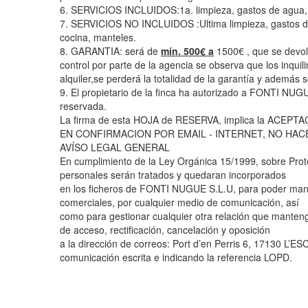
6. SERVICIOS INCLUIDOS:1a. limpieza, gastos de agua, 
7. SERVICIOS NO INCLUIDOS :Ultima limpieza, gastos de
cocina, manteles.
8. GARANTIA: será de
mín. 500€ a
1500€ , que se devolv
control por parte de la agencia se observa que los inquil
alquiler,se perderá la totalidad de la garantía y además s
9. El propietario de la finca ha autorizado a FONTI NUGU
reservada.
La firma de esta HOJA de RESERVA, implica la ACEP
EN CONFIRMACION POR EMAIL - INTERNET, NO HACE
AVÍSO LEGAL GENERAL
En cumplimiento de la Ley Orgánica 15/1999, sobre Prot
personales serán tratados y quedaran incorporados
en los ficheros de FONTI NUGUE S.L.U, para poder mant
comerciales, por cualquier medio de comunicación, así
como para gestionar cualquier otra relación que manten
de acceso, rectificación, cancelación y oposición
a la dirección de correos: Port d’en Perris 6, 17130 L’
comunicación escrita e indicando la referencia LOPD.