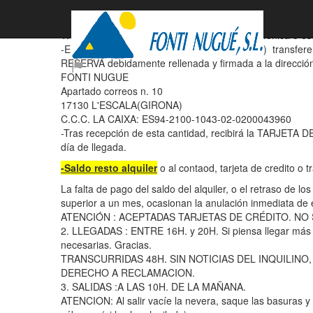
CONDICIONES GENERALES(CASTELLANO)
1. FORMAS DE PAGO: Tras confirmación telefónica o escri
-Envío del 30% del alquiler(mínimo 200 Euros) transfer
RESERVA debidamente rellenada y firmada a la dirección
FONTI NUGUE
Apartado correos n. 10
17130 L'ESCALA(GIRONA)
C.C.C. LA CAIXA: ES94-2100-1043-02-0200043960
-Tras recepción de esta cantidad, recibirá la TARJETA D
día de llegada.
-Saldo resto alquiler
o al contaod, tarjeta de credito o 
La falta de pago del saldo del alquiler, o el retraso de lo
superior a un mes, ocasionan la anulación inmediata de e
ATENCIÓN : ACEPTADAS TARJETAS DE CRÉDITO. NO
2. LLEGADAS : ENTRE 16H. y 20H. Si piensa llegar más
necesarias. Gracias.
TRANSCURRIDAS 48H. SIN NOTICIAS DEL INQUILINO
DERECHO A RECLAMACION.
3. SALIDAS :A LAS 10H. DE LA MAÑANA.
ATENCION: Al salir vacíe la nevera, saque las basuras y 