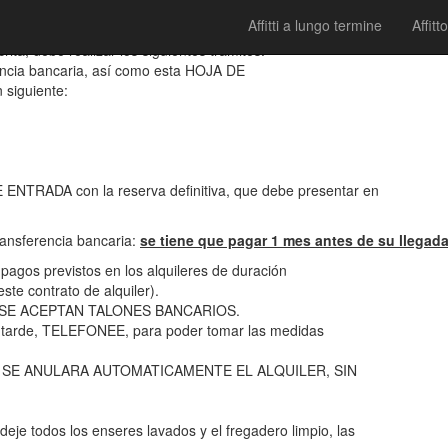
Affitti a lungo termine
Affitto
ta, debe realizar los siguientes trámites:
encia bancaria, así como esta HOJA DE
 siguiente:
E ENTRADA con la reserva definitiva, que debe presentar en
transferencia bancaria:
se tiene que pagar 1 mes antes de su llegada
s pagos previstos en los alquileres de duración
ste contrato de alquiler).
 SE ACEPTAN TALONES BANCARIOS.
 tarde, TELEFONEE, para poder tomar las medidas
, SE ANULARA AUTOMATICAMENTE EL ALQUILER, SIN
deje todos los enseres lavados y el fregadero limpio, las