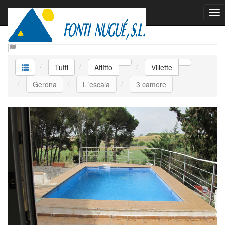
Affitto Villette
Tutti
Affitto
Villette
Gerona
L´escala
3 camere