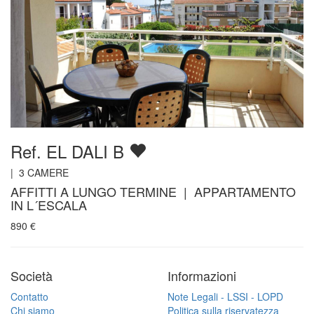
Ref. EL DALI B
|
3
CAMERE
AFFITTI A LUNGO TERMINE | APPARTAMENTO
IN L´ESCALA
890
€
Società
Informazioni
Contatto
Note Legali - LSSI - LOPD
Chi siamo
Politica sulla riservatezza