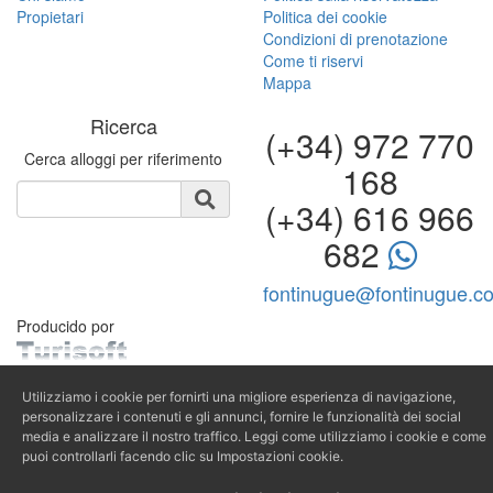
Propietari
Politica dei cookie
Condizioni di prenotazione
Come ti riservi
Mappa
Ricerca
(+34) 972 770
Cerca alloggi per riferimento
168
(+34) 616 966
682
fontinugue@fontinugue.c
Producido por
Utilizziamo i cookie per fornirti una migliore esperienza di navigazione,
personalizzare i contenuti e gli annunci, fornire le funzionalità dei social
media e analizzare il nostro traffico. Leggi come utilizziamo i cookie e come
puoi controllarli facendo clic su Impostazioni cookie.