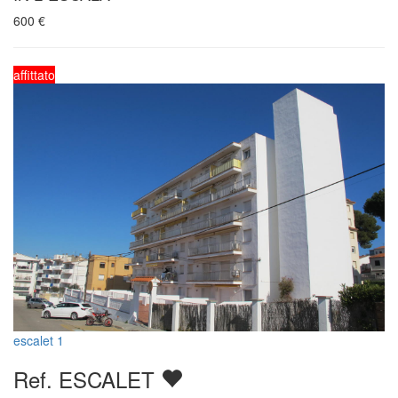
600
€
affittato
escalet 1
Ref. ESCALET