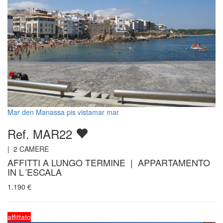
Mar den Manassa pis vistamar mar
Ref. MAR22
|
2
CAMERE
AFFITTI A LUNGO TERMINE | APPARTAMENTO
IN L´ESCALA
1.190
€
affittato