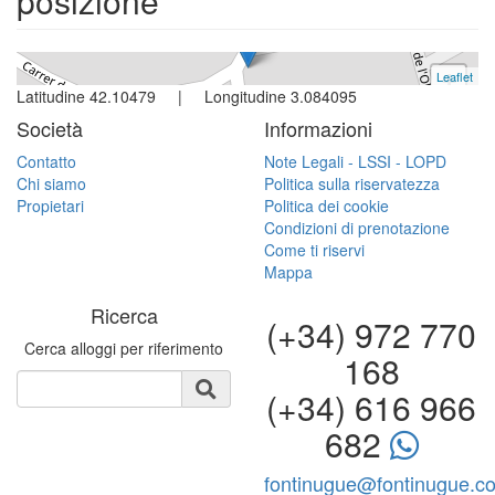
posizione
Leaflet
+
Latitudine 42.10479 | Longitudine 3.084095
−
Società
Informazioni
Contatto
Note Legali - LSSI - LOPD
Chi siamo
Politica sulla riservatezza
Propietari
Politica dei cookie
Condizioni di prenotazione
Come ti riservi
Mappa
Ricerca
(+34) 972 770
Cerca alloggi per riferimento
168
(+34) 616 966
682
fontinugue@fontinugue.c