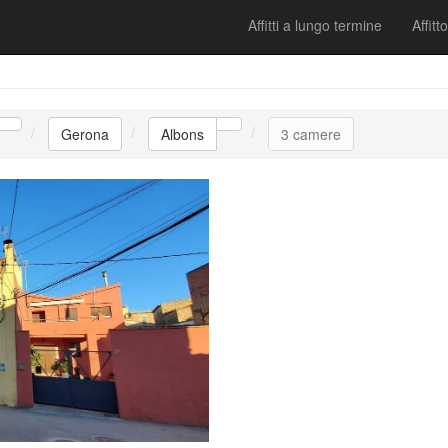
Affitti a lungo termine
Affitto
Gerona
Albons
3 camere