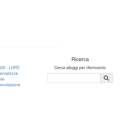
i
Ricerca
LSSI - LOPD
Cerca alloggi per riferimento
iservatezza
kie
renotazione