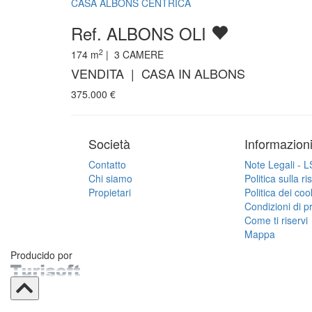
CASA ALBONS CENTRICA
Ref. ALBONS OLI
2
174
m
|
3
CAMERE
VENDITA | CASA IN ALBONS
375.000
€
Società
Informazion
Contatto
Note Legali - 
Chi siamo
Politica sulla r
Propietari
Politica dei coo
Condizioni di p
Come ti riservi
Mappa
Producido por