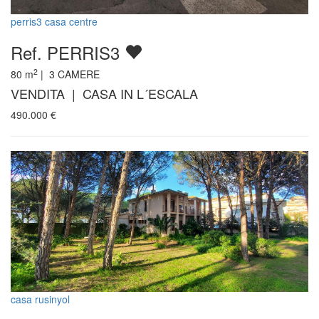
perris3 casa centre
Ref. PERRIS3
2
80
m
|
3
CAMERE
VENDITA | CASA IN L´ESCALA
490.000
€
casa rusinyol