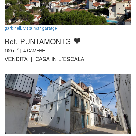
garbinell. vista mar garatge
Ref. PUNTAMONTG
2
100
m
|
4
CAMERE
VENDITA | CASA IN L´ESCALA