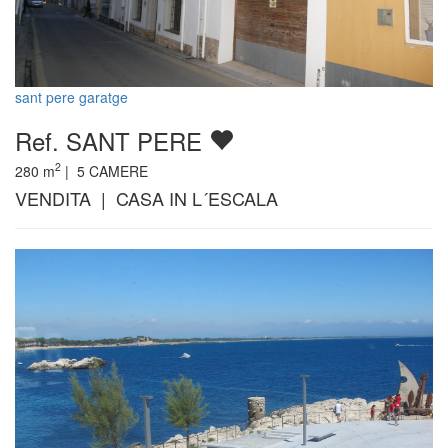
sant pere garatge
Ref. SANT PERE
2
280
m
|
5
CAMERE
VENDITA | CASA IN L´ESCALA