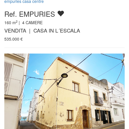
empuries casa centre
Ref. EMPURIES
2
160
m
|
4
CAMERE
VENDITA | CASA IN L´ESCALA
535.000
€