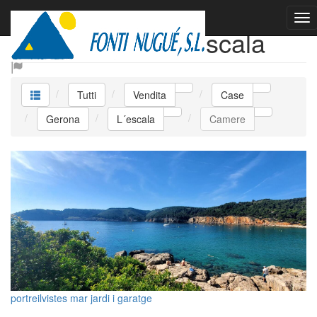
Vendita Case L´escala
Tutti
Vendita
Case
Gerona
L´escala
Camere
portreilvistes mar jardi i garatge