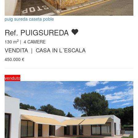
puig sureda caseta poble
Ref. PUIGSUREDA
2
130
m
|
4
CAMERE
VENDITA | CASA IN L´ESCALA
450.000
€
venduto