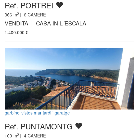
Ref. PORTREI
2
366
m
|
6
CAMERE
VENDITA | CASA IN L´ESCALA
1.400.000
€
garbinellvistes mar jardi i garatge
Ref. PUNTAMONTG
2
100
m
|
4
CAMERE