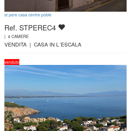
st pere casa centre poble
Ref. STPEREC4
|
4
CAMERE
VENDITA | CASA IN L´ESCALA
venduto