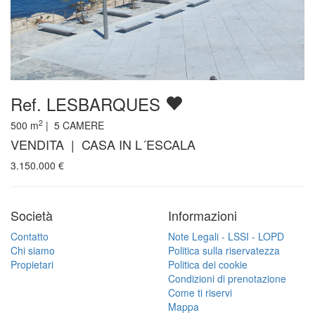
Ref. LESBARQUES
2
500
m
|
5
CAMERE
VENDITA | CASA IN L´ESCALA
3.150.000
€
Società
Informazioni
Contatto
Note Legali - LSSI - LOPD
Chi siamo
Politica sulla riservatezza
Propietari
Politica dei cookie
Condizioni di prenotazione
Come ti riservi
Mappa