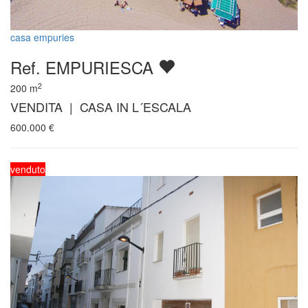
casa empuries
Ref. EMPURIESCA
2
200
m
VENDITA | CASA IN L´ESCALA
600.000
€
venduto