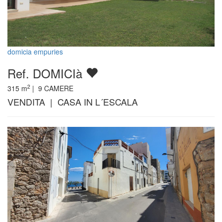
domicia empuries
Ref. DOMICIà
2
315
m
|
9
CAMERE
VENDITA | CASA IN L´ESCALA