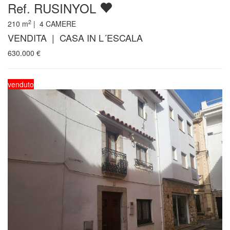
Ref. RUSINYOL
2
210
m
|
4
CAMERE
VENDITA | CASA IN L´ESCALA
630.000
€
venduto