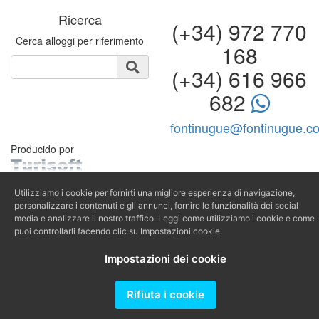
Ricerca
(+34) 972 770
Cerca alloggi per riferimento
168
(+34) 616 966
682
fontinugue@fontinugue.c
Producido por
Utilizziamo i cookie per fornirti una migliore esperienza di navigazione,
personalizzare i contenuti e gli annunci, fornire le funzionalità dei social
media e analizzare il nostro traffico. Leggi come utilizziamo i cookie e come
puoi controllarli facendo clic su Impostazioni cookie.
Impostazioni dei cookie
Rifiuta i cookie