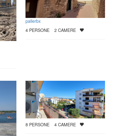
pallerbx
4
PERSONE
2
CAMERE
8
PERSONE
4
CAMERE