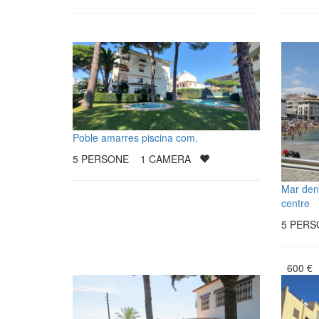
Poble amarres piscina com.
5
PERSONE
1
CAMERA
Mar den
centre
5
PER
600
€