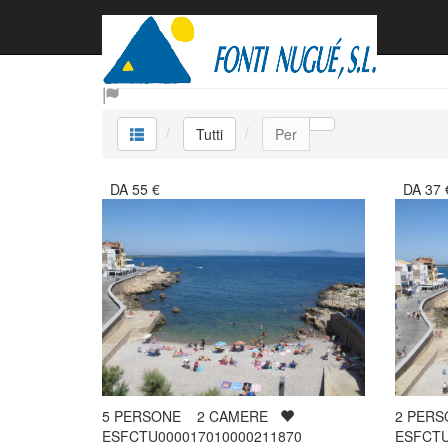
Tutti
Tutti
Per
DA
55
€
DA
37
5
PERSONE
2
CAMERE
2
PER
ESFCTU000017010000211870
ESFCTU