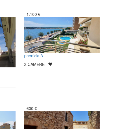
1.100
€
phenicia 3
2
CAMERE
600
€