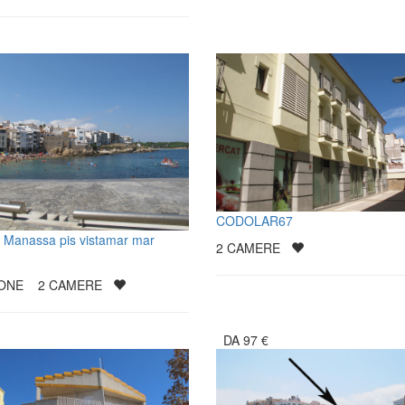
CODOLAR67
 Manassa pis vistamar mar
2
CAMERE
SONE
2
CAMERE
DA
97
€