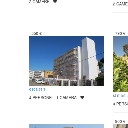
2
CAMERE
2
CAM
550
€
790
€
escalet 1
st marti
4
PERSONE
1
CAMERA
4
PER
900
€