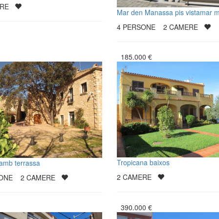
ERE
Mar den Manassa pis vistamar 
4
PERSONE
2
CAMERE
185.000
€
Tropicana baixos
 amb terrassa
2
CAMERE
SONE
2
CAMERE
390.000
€