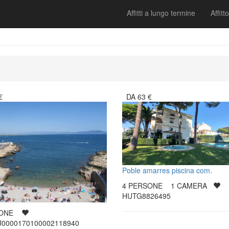
Affitti a lungo termine
Affitto
€
DA
63
€
Poble amarres piscina com.
4
PERSONE
1
CAMERA
HUTG8826495
SONE
0000170100002118940