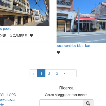
re poble
SONE
3
CAMERE
local centrico ideal bar
«
1
2
3
4
»
i
Ricerca
LSSI - LOPD
Cerca alloggi per riferimento
iservatezza
kie