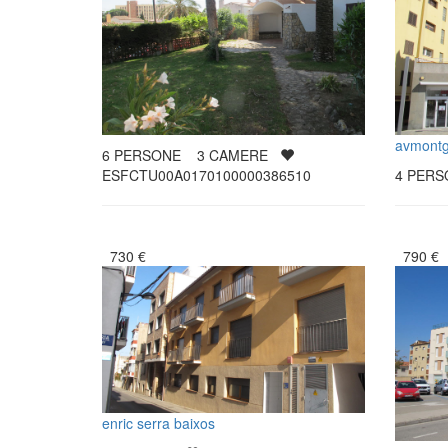
avmont
6
PERSONE
3
CAMERE
ESFCTU00A0170100000386510
4
PER
730
€
790
€
enric serra baixos