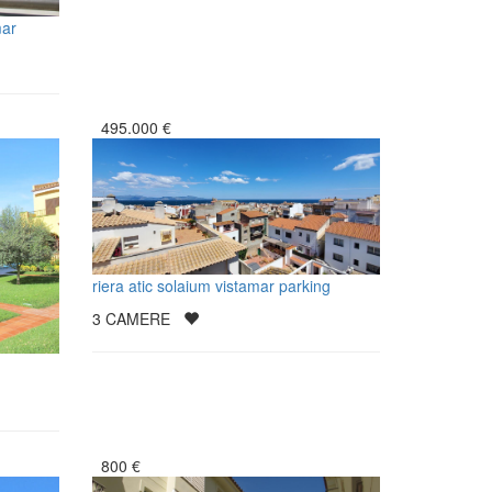
mar
495.000
€
riera atic solaium vistamar parking
3
CAMERE
800
€