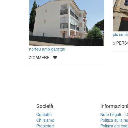
pis cent
5
PER
norfeu amb garatge
2
CAMERE
Società
Informazion
Contatto
Note Legali - 
Chi siamo
Politica sulla r
Propietari
Politica dei coo