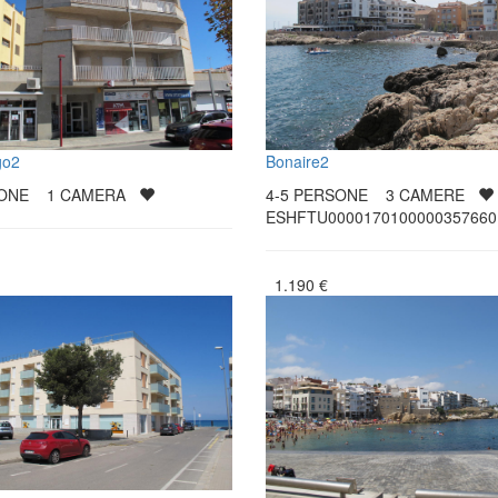
go2
Bonaire2
SONE
1
CAMERA
4-5
PERSONE
3
CAMERE
ESHFTU0000170100000357660
1.190
€