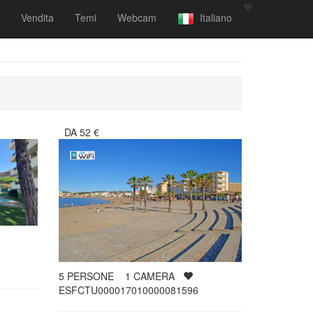
Vendita
Temi
Webcam
Italiano
DA
52
€
5
PERSONE
1
CAMERA
ESFCTU000017010000081596