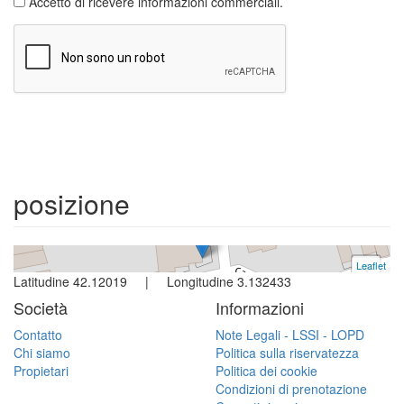
Accetto di ricevere informazioni commerciali.
Appartamento
L´escala
4 camere | 8 persone
posizione
Ref. Tramunta4d | Vendita
Leaflet
+
Latitudine 42.12019 | Longitudine 3.132433
−
Società
Informazioni
Contatto
Note Legali - LSSI - LOPD
Chi siamo
Politica sulla riservatezza
Propietari
Politica dei cookie
Condizioni di prenotazione