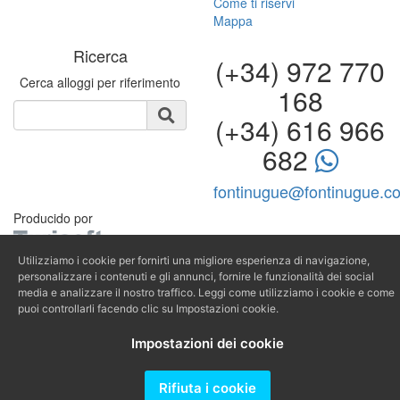
Come ti riservi
Mappa
Ricerca
(+34) 972 770
Cerca alloggi per riferimento
168
(+34) 616 966
682
fontinugue@fontinugue.c
Producido por
Utilizziamo i cookie per fornirti una migliore esperienza di navigazione,
personalizzare i contenuti e gli annunci, fornire le funzionalità dei social
media e analizzare il nostro traffico. Leggi come utilizziamo i cookie e come
puoi controllarli facendo clic su Impostazioni cookie.
Impostazioni dei cookie
Rifiuta i cookie