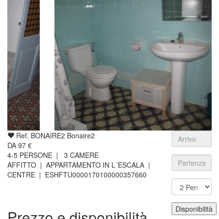
Ref. BONAIRE2 Bonaire2
DA
97
€
4-5
PERSONE |
3
CAMERE
AFFITTO | APPARTAMENTO IN L´ESCALA |
CENTRE
| ESHFTU0000170100000357660
Prezzo e disponibilità