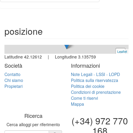
Appartamento
L´escala
3 camere | 4-5 persone
posizione
Ref. Bonaire2 | Affitto
Leaflet
+
Latitudine 42.12612 | Longitudine 3.135759
−
Società
Informazioni
Contatto
Note Legali - LSSI - LOPD
Chi siamo
Politica sulla riservatezza
Propietari
Politica dei cookie
Condizioni di prenotazione
Come ti riservi
Mappa
Ricerca
(+34) 972 770
Cerca alloggi per riferimento
168