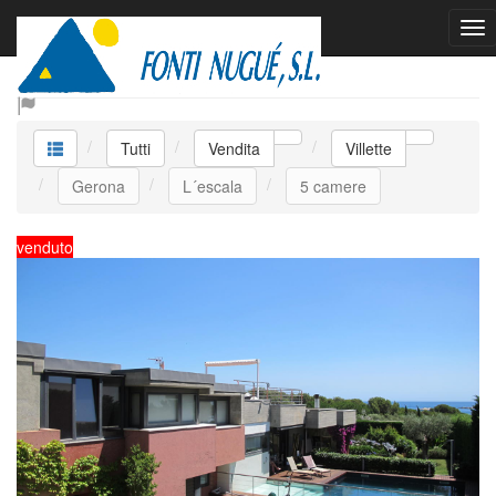
Vendita Villette
Tutti
Vendita
Villette
Gerona
L´escala
5 camere
venduto