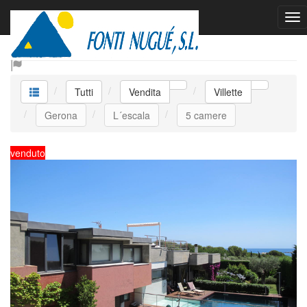
Vendita Villette
Tutti
Vendita
Villette
Gerona
L´escala
5 camere
venduto