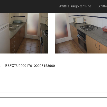
Affitti a lungo termine
Affitto
S
| ESFCTU0000170100008158900